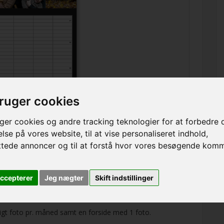
bruger cookies
ger cookies og andre tracking teknologier for at forbedre 
lse på vores website, til at vise personaliseret indhold,
ttede annoncer og til at forstå hvor vores besøgende kom
accepterer
Jeg nægter
Skift indstillinger
igt foto pr. måned samt en forside med 1 foto.