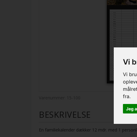
Vi 
Vi bru
opleve
målre
fra.
Varenummer:
15-100
Jeg 
BESKRIVELSE
En familiekalender dækker 12 mdr. med 1 personl