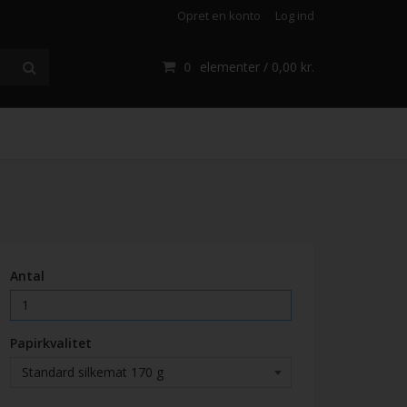
Opret en konto
Log ind
0
elementer /
0,00 kr.
Antal
Papirkvalitet