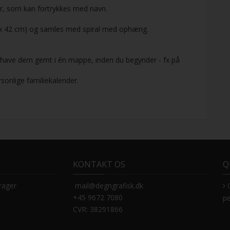
er, som kan fortrykkes med navn.
,7 x 42 cm) og samles med spiral med ophæng.
at have dem gemt i én mappe, inden du begynder - fx på
rsonlige familiekalender.
KONTAKT OS
Q
rager
mail@degngrafisk.dk
+45 9672 7080
pe
CVR: 38291866