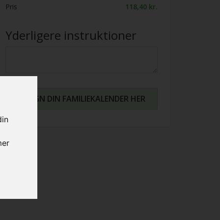
Pris
118,40 kr.
Yderligere instruktioner
din
mer