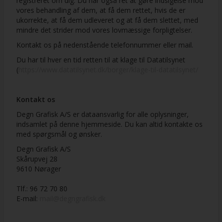
registreret om dig. Du har også ret at gøre indsigelse mod
vores behandling af dem, at få dem rettet, hvis de er
ukorrekte, at få dem udleveret og at få dem slettet, med
mindre det strider mod vores lovmæssige forpligtelser.
Kontakt os på nedenstående telefonnummer eller mail.
Du har til hver en tid retten til at klage til Datatilsynet
(
https://www.datatilsynet.dk/borger/klage-til-datatilsynet/
Kontakt os
Degn Grafisk A/S er dataansvarlig for alle oplysninger,
indsamlet på denne hjemmeside. Du kan altid kontakte os
med spørgsmål og ønsker.
Degn Grafisk A/S
Skårupvej 28
9610 Nørager
Tlf.: 96 72 70 80
E-mail:
mail@degngrafisk.dk